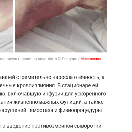
е укуса гадюки на даче. Фото © Telegram /
Московская
авшей стремительно наросла отёчность, а
чечные кровоизлияния. В стационаре ей
ию, включавшую инфузии для ускоренного
ания жизненно важных функций, а также
арушений гемостаза и физиопроцедуры.
то введение противозмеиной сыворотки