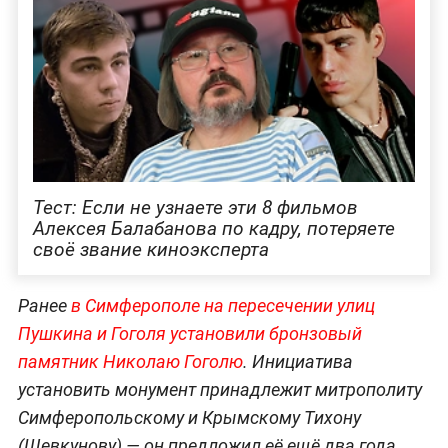
Тест: Если не узнаете эти 8 фильмов
Алексея Балабанова по кадру, потеряете
своё звание киноэксперта
Ранее
в Симферополе на пересечении улиц
Пушкина и Гоголя установили бронзовый
памятник Николаю Гоголю
. Инициатива
установить монумент принадлежит митрополиту
Симферопольскому и Крымскому Тихону
(Шевкунову) — он предложил её ещё два года