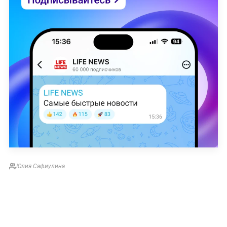
Юлия Сафиулина