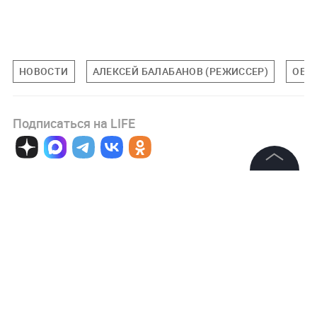
НОВОСТИ
АЛЕКСЕЙ БАЛАБАНОВ (РЕЖИССЕР)
ОБЩ
Подписаться на LIFE
0
Комментарий
©
2026
News Media Holding.
Все права защищены
Информация
Авторизоваться
Контакты
Редакция