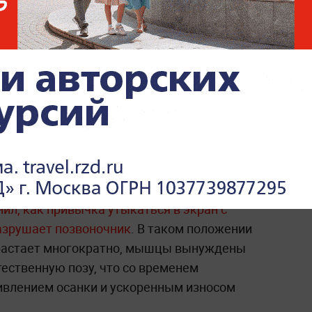
Боль за грудиной и липкий
пот: Россиянам объяснили,
как распознать инфаркт до
приезда скорой
ил, как привычка утыкаться в экран с
азрушает позвоночник
. В таком положении
зрастает многократно, мышцы вынуждены
ественную позу, что со временем
ивлением осанки и ускоренным износом