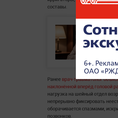
составы.
Ранее
врач-травматолог объясн
наклонённой вперёд головой р
нагрузка на шейный отдел во
непрерывно фиксировать неест
оборачивается спазмами, искр
позвонков.