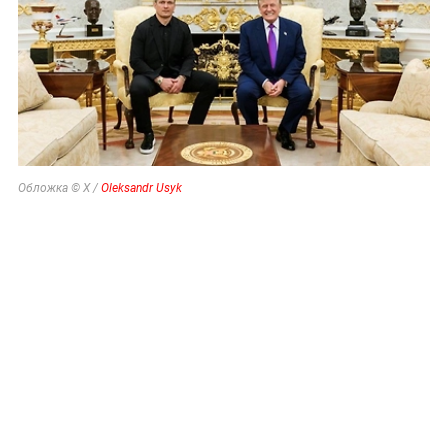
Обложка © X /
Oleksandr Usyk