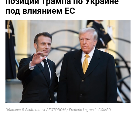
Соседов: Пугачева безнадежно постарела
Увеличилось число задержанных за массовую драку
в Челябинске
В Севастополе военный расстрелял сослуживцев и
гражданских
По бежавшему из России Надеждину* нанесли новый
удар
Неизвестное существо утащило 15-летнего рыбака на
дно реки
16 июня, 18:24
Bloomberg сообщил о сдвиге
позиции Трампа по Украине