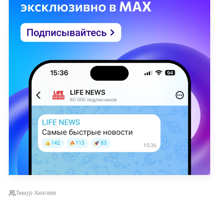
Тимур Хингеев