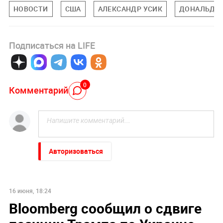
НОВОСТИ
США
АЛЕКСАНДР УСИК
ДОНАЛЬД Т
Подписаться на LIFE
0
Комментарий
Авторизоваться
НОВОСТИ ПАРТНЕРОВ
Что стало с первой в истории ЕГЭ 500-балльницей