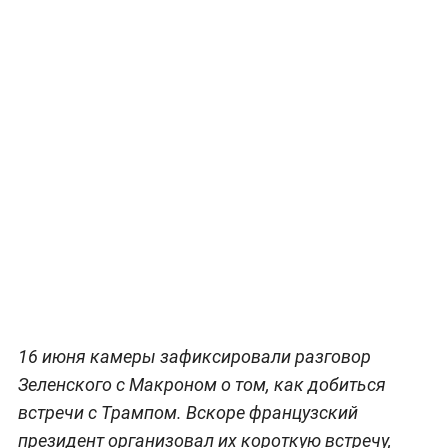
Согласно источнику, лидеры G7 на саммите во
Франции в июне отметили, что позиции Европы и
США по расстановке сил в конфликте
сближаются.
После встречи с Владимиром Путиным на
Аляске прошлым летом Трамп был убеждён, что
у Украины не осталось «козырей» и ей стоит
пойти на территориальные уступки ради
перемирия.
Однако на полях G7 американский лидер
призвал Россию к сделке: «Я урегулировал
восемь войн. Я думал, что эту будет
урегулировать проще всего. Да, я буду делать
всё, что смогу».