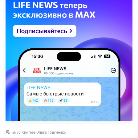
Тимур Хингеев
,
Ольга Годуненко