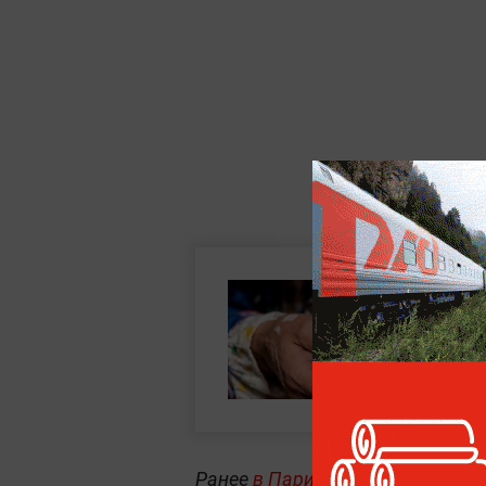
Ранее
в Париже начался суд н