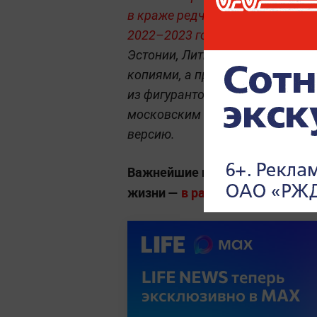
в краже редчайших книг Пушкин
2022–2023 годах.
Преступная се
Эстонии, Литве и Франции, по
копиями, а предполагаемый ор
из фигурантов на процессе в Л
московским антикваром, однако
версию.
Важнейшие новости о социальн
жизни —
в разделе «Общество» 