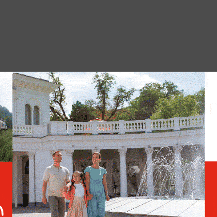
В ЦБ и Госдуме обсуждают
запрет на сбыт «денег»
банка приколов
ад семью гражданами Грузии, обвиняемыми