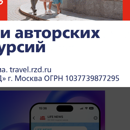
а и Гоголя из ведущих библиотек Европы в
ть действовала в Польше, Латвии,
дменяя оригиналы искусно выполненными
ганизатор был задержан в Брюсселе. Один
итве заявил о финансировании операций
 следствие пока не подтвердило эту
ых проектах, традициях и повседневной
на Life.ru
.