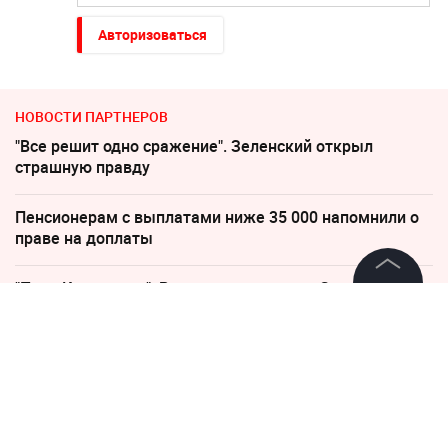
Авторизоваться
НОВОСТИ ПАРТНЕРОВ
"Все решит одно сражение". Зеленский открыл
страшную правду
Пенсионерам с выплатами ниже 35 000 напомнили о
праве на доплаты
"Пока Киев горел". Раскрыто состояние Зеленского
после удара РФ
©
2026
News Media Holding.
Все права защищены
"Придется нанести удар". На Западе высказались о
войне с Россией
Информация
В Польше возмущены ударом Кремля по
Контакты