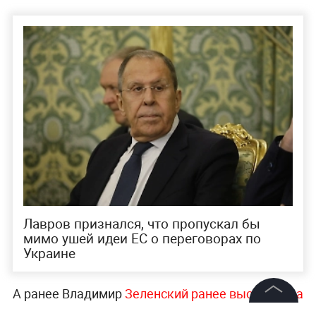
Лавров признался, что пропускал бы
мимо ушей идеи ЕС о переговорах по
Украине
А ранее Владимир
Зеленский ранее выступил на
саммите Северо-Балтийской восьмёрки с