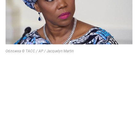
Обложка © ТАСС / АР / Jacquelyn Martin