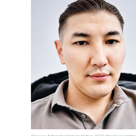
Обложка © threads/akhmetovtelzhan, ТАСС/MaryEvans/Allsta