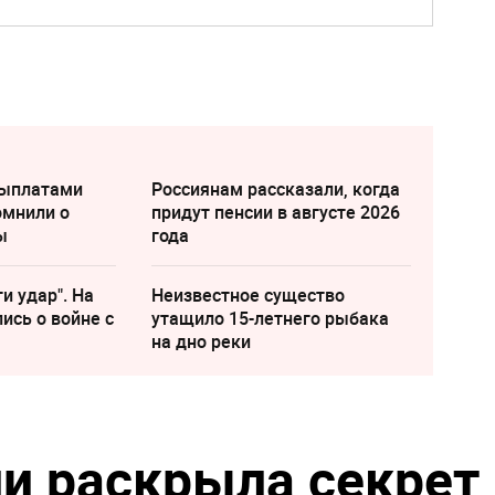
выплатами
Россиянам рассказали, когда
омнили о
придут пенсии в августе 2026
ы
года
и удар". На
Неизвестное существо
ись о войне с
утащило 15-летнего рыбака
на дно реки
и раскрыла секрет