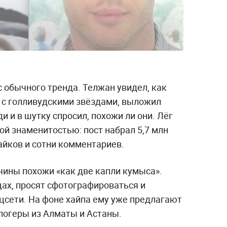
с обычного тренда. Телжан увидел, как
 с голливудскими звёздами, выложил
и и в шутку спросил, похожи ли они. Лёг
ной знаменитостью: пост набрал 5,7 млн
айков и сотни комментариев.
чины похожи «как две капли кумыса».
цах, просят сфотографироваться и
цсети. На фоне хайпа ему уже предлагают
логеры из Алматы и Астаны.