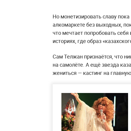
Но монетизировать славу пока 
алкомаркете без выходных, пока
что мечтает попробовать себя 
историях, где образ «казахско
Сам Телжан признаётся, что ник
на самолёте. А ещё звезда каз
жениться — кастинг на главную