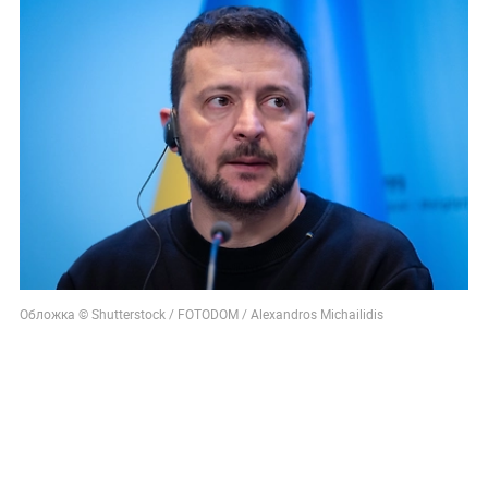
Обложка © Shutterstock / FOTODOM / Alexandros Michailidis