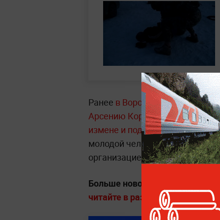
Ранее
в Воронеже был вынесен
Арсению Королю, которого при
измене и подготовке террорист
молодой человек установил ко
организацией, запрещённой и п
Больше новостей о расследова
читайте в разделе «Криминал» н