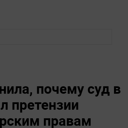
нила, почему суд в
ил претензии
орским правам