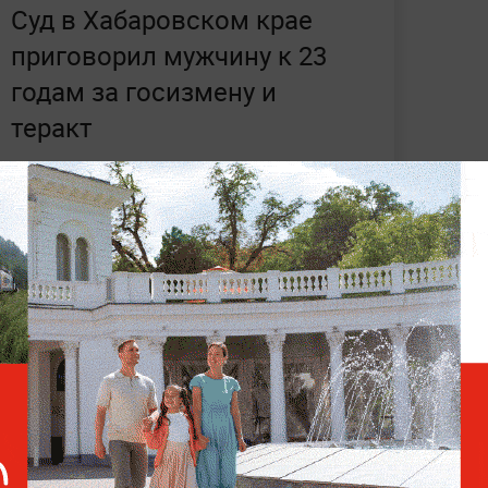
Суд в Хабаровском крае
приговорил мужчину к 23
годам за госизмену и
теракт
 приговор 22-летнему местному жителю
знали виновным в государственной
ического акта.
В феврале 2024 года
нтакт с иностранной националистической
ризнанной в России террористической.
ниях, происшествиях и судебных делах —
а Life.ru.