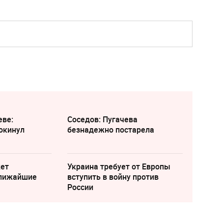
еве:
Соседов: Пугачева
окинул
безнадежно постарела
жет
Украина требует от Европы
ближайшие
вступить в войну против
России