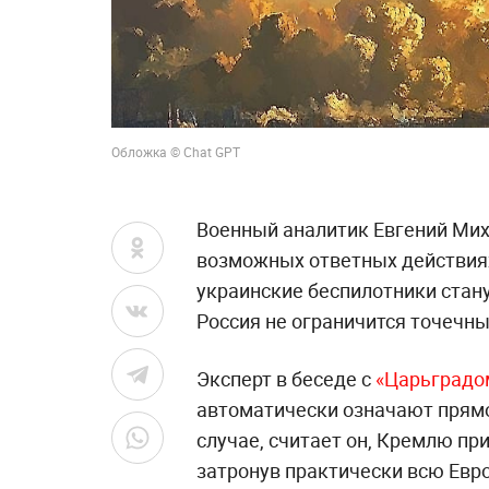
Обложка © Chat GPT
Военный аналитик Евгений Мих
возможных ответных действиях
украинские беспилотники стану
Россия не ограничится точечн
Эксперт в беседе с
«Царьградо
автоматически означают прямо
случае, считает он, Кремлю пр
затронув практически всю Евр