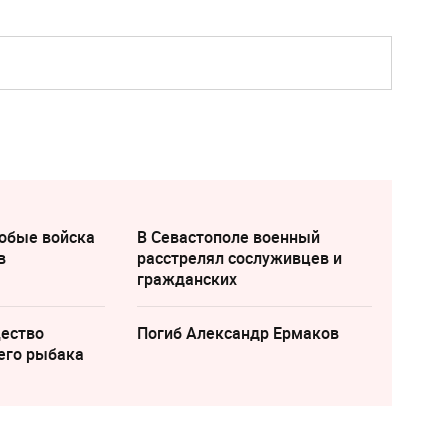
собые войска
В Севастополе военный
в
расстрелял сослуживцев и
гражданских
щество
Погиб Александр Ермаков
его рыбака