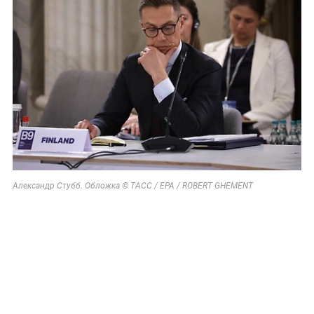
Александр Стубб. Обложка © ТАСС / EPA / ROBERT GHEMENT