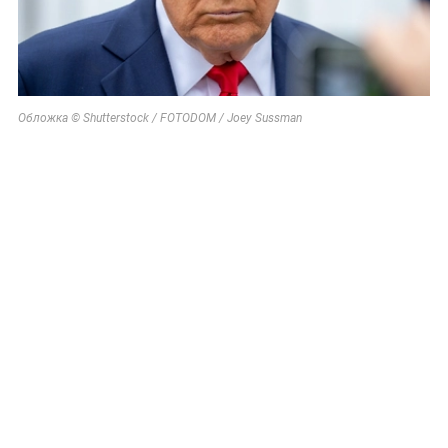
Обложка © Shutterstock / FOTODOM / Joey Sussman