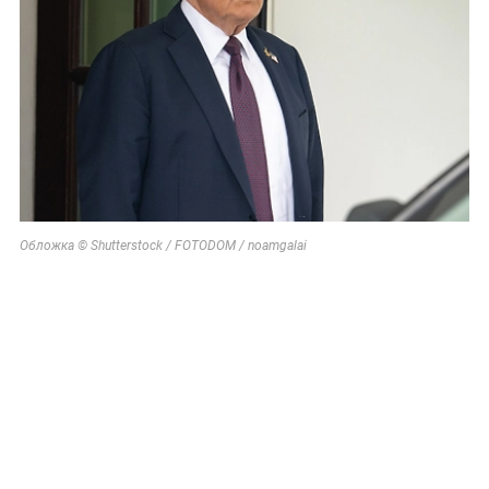
Обложка © Shutterstock / FOTODOM / noamgalai