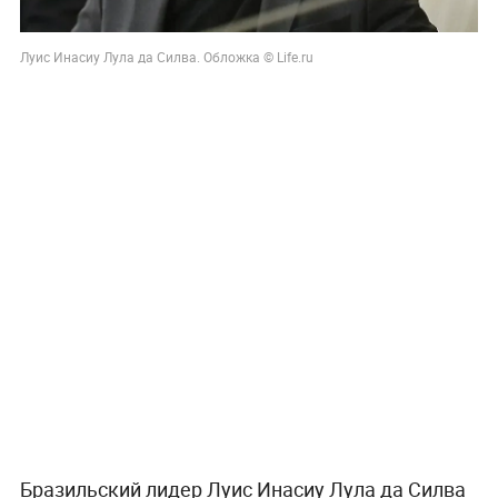
Луис Инасиу Лула да Силва. Обложка © Life.ru
Бразильский лидер Луис Инасиу Лула да Силва