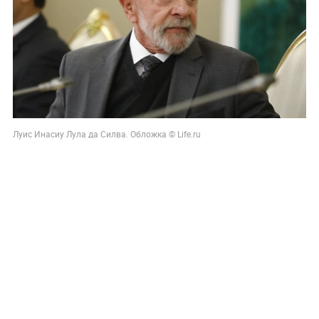
Луис Инасиу Лула да Силва. Обложка © Life.ru