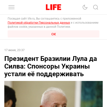
Посещая сайт life.ru, Вы соглашаетесь с приложенной
Политикой обработки Персональных данных
и с использованием
файлов cookie, указанных в данной Политике.
ОК
17 июня, 23:37
Президент Бразилии Лула да
Силва: Cпонсоры Украины
устали её поддерживать