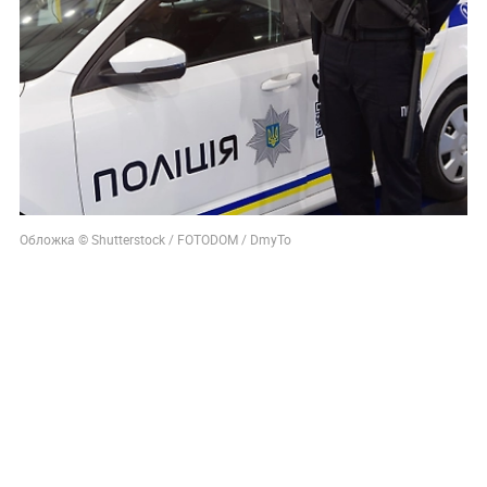
Обложка © Shutterstock / FOTODOM / DmyTo