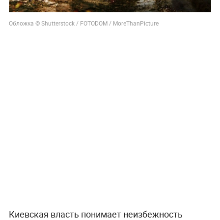
Обложка © Shutterstock / FOTODOM / MoreThanPicture
Киевская власть понимает неизбежность