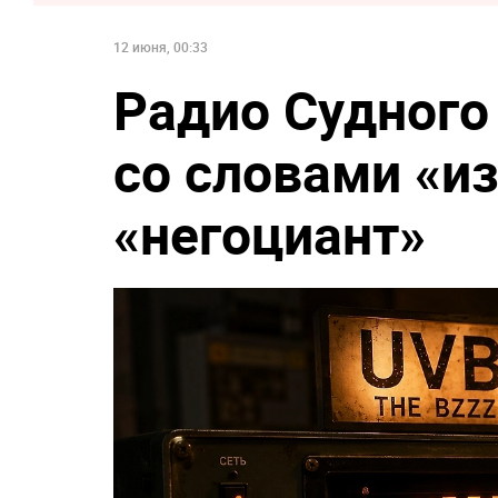
12 июня, 00:33
Радио Судного
со словами «и
«негоциант»