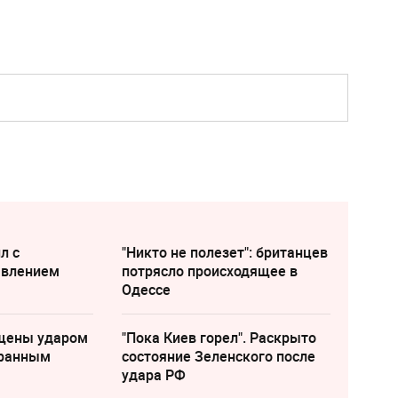
л с
"Никто не полезет": британцев
явлением
потрясло происходящее в
Одессе
щены ударом
"Пока Киев горел". Раскрыто
транным
состояние Зеленского после
удара РФ