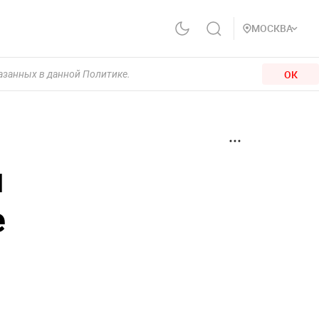
МОСКВА
ОК
казанных в данной Политике.
и
е