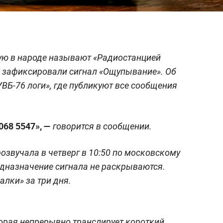
ую в народе называют «Радиостанцией
, зафиксировали сигнал «Ощупывание». Об
ВБ-76 логи», где публикуют все сообщения
68 5547», —
говорится в сообщении.
озвучала в четверг в 10:50 по московскому
едназначение сигнала не раскрываются.
лки» за три дня.
торая непрерывно транслирует короткий