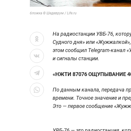
бложка © Шедеврум / Life.ru
На радиостанции УВБ-76, котор
Судного дня» или «Жужжалкой»
этом сообщил Telegram-канал «У
и сигналы станции.
«НЖТИ 87076 ОЩУПЫВАНИЕ 40
По данным канала, передача пр
времени. Точное значение и пр
Это — первое сообщение «Жужжа
УВБ-76 — это радиостанция, ко