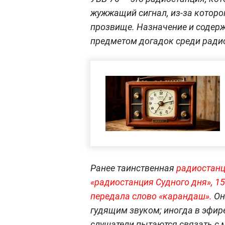
жужжащий сигнал, из-за которо
прозвище. Назначение и содер
предметом догадок среди ради
Ранее таинственная
радиостанц
«радиостанция Судного дня», 1
передала слово «каран
даш».
Он
гудящим звуком; иногда в эфир
слушатели пытаются связать с