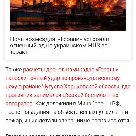
Ночь возмездия: «Герани» устроили
огненный ад на украинском НПЗ за
теракт
Также
расчёты дронов-камикадзе «Герань»
нанесли точный удар по производственному
цеху в районе Чугуева Харьковской области, где
противник занимался сборкой беспилотных
аппаратов
. Как доложили в Минобороны РФ,
после попадания на объекте вспыхнул сильный
пожар, иные детали операции не раскрываются