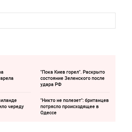
ва
"Пока Киев горел". Раскрыто
тарела
состояние Зеленского после
удара РФ
аиланде
"Никто не полезет": британцев
ило череду
потрясло происходящее в
Одессе