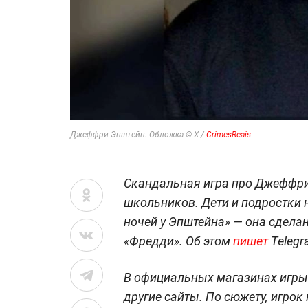
Джеффри Эпштейн. Обложка © X /
CrimesReais
Скандальная игра про Джеффри
школьников. Дети и подростки н
ночей у Эпштейна» — она сдела
«Фредди». Об этом
пишет
Telegr
В официальных магазинах игры н
другие сайты. По сюжету, игрок