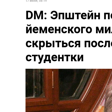
17 июня, 08:19
DM: Эпштейн п
йеменского ми
скрыться посл
студентки