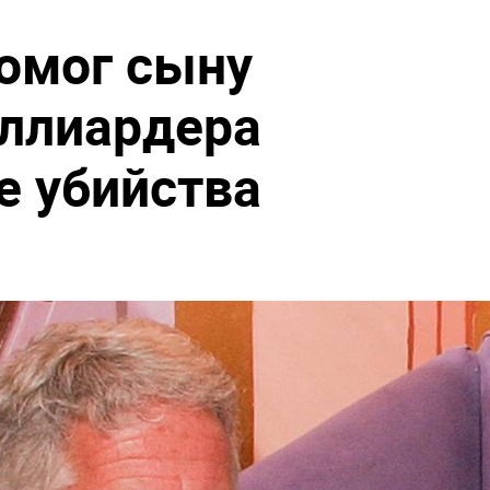
омог сыну
ллиардера
е убийства