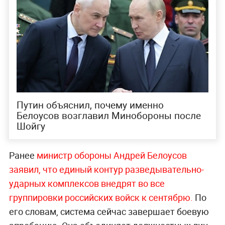
Путин объяснил, почему именно
Белоусов возглавил Минобороны после
Шойгу
Ранее
министр обороны Андрей Белоусов
заявил, что единый контур разведывательно-
ударных комплексов внедрят во все
группировки российских войск к сентябрю.
По
его словам, система сейчас завершает боевую