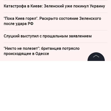
Катастрофа в Киеве: Зеленский уже покинул Украину
"Пока Киев горел". Раскрыто состояние Зеленского
после удара РФ
Слуцкий выступил с прощальным заявлением
"Никто не полезет": британцев потрясло
происходящее в Одессе
©
2026
News Media Holding.
Все права защищены
8 мая, 10:31
В Курске установят памятник
Леониду Брежневу к его 120-
Информация
летию
Контакты
Редакция