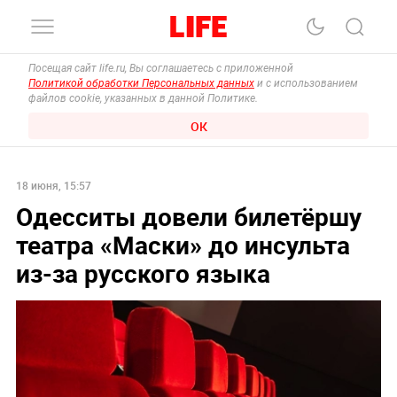
Посещая сайт life.ru, Вы соглашаетесь с приложенной
Политикой обработки Персональных данных
и с использованием
файлов cookie, указанных в данной Политике.
ОК
18 июня, 15:57
Одесситы довели билетёршу
театра «Маски» до инсульта
из-за русского языка