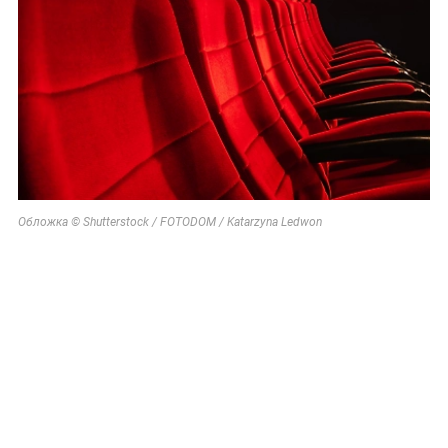
Обложка © Shutterstock / FOTODOM / Katarzyna Ledwon