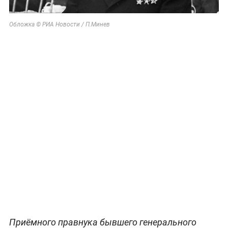
Обложка © РИА Новости / П.Минев
Приёмного правнука бывшего генерального