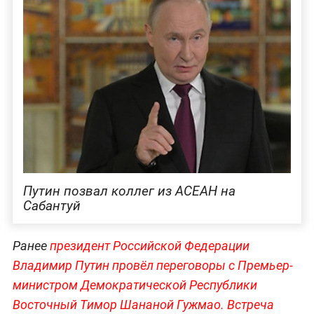
Путин позвал коллег из АСЕАН на
Сабантуй
Ранее
президент Российской Федерации
Владимир Путин провёл переговоры с Премьер-
министром Демократической Республики
Восточный Тимор Шананой Гужмао. Встреча