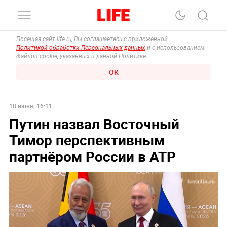
Посещая сайт life.ru, Вы соглашаетесь с приложенной
Политикой обработки Персональных данных
и с использованием
файлов cookie, указанных в данной Политике.
ОК
18 июня, 16:11
Путин назвал Восточный
Тимор перспективным
партнёром России в АТР