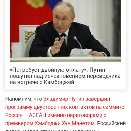
«Потребует двойную оплату»: Путин
пошутил над исчезновением переводчика
на встрече с Камбоджей
Напомним, что
Владимир Путин завершил
программу двусторонних контактов на саммите
Россия — АСЕАН именно переговорами с
премьером Камбоджи Хун Манетом
. Российский