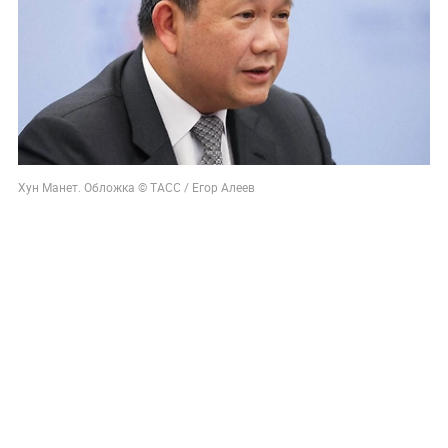
Хун Манет. Обложка © ТАСС / Егор Алеев