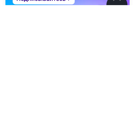
©
2026
News Media Holding.
Все права защищены
Информация
Контакты
Редакция
Правовая информация
Политика обработки персональных данных
Партнерам
Юрий Лысенко
,
Александр Юнашев
RSS
Жанры и форматы
Расследования