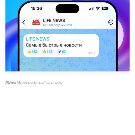
Лия Мурадьян
,
Ольга Годуненко