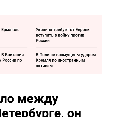
р Ермаков
Украина требует от Европы
вступить в войну против
России
" В Британии
В Польше возмущены ударом
у России по
Кремля по иностранным
активам
ало между
етербурге, он