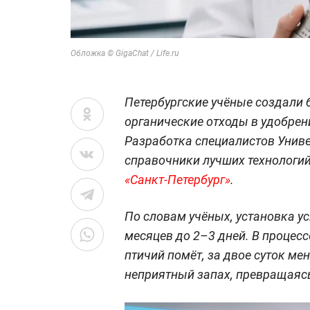
Обложка © GigaChat / Life.ru
Петербургские учёные создали
органические отходы в удобрени
Разработка специалистов Унив
справочники лучших технологи
«Санкт-Петербург»
.
По словам учёных, установка у
месяцев до 2–3 дней. В процесс
птичий помёт, за двое суток ме
неприятный запах, превращаясь