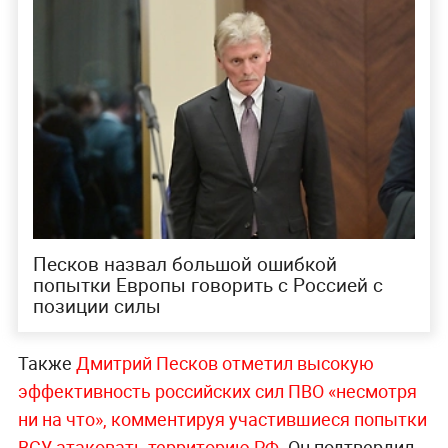
Песков назвал большой ошибкой
попытки Европы говорить с Россией с
позиции силы
Также
Дмитрий Песков отметил высокую
эффективность российских сил ПВО «несмотря
ни на что», комментируя участившиеся попытки
ВСУ атаковать территорию РФ
. Он подтвердил,