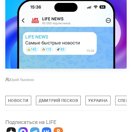
Юрий Лысенко
НОВОСТИ
ДМИТРИЙ ПЕСКОВ
УКРАИНА
СПЕЦИ
Подписаться на LIFE