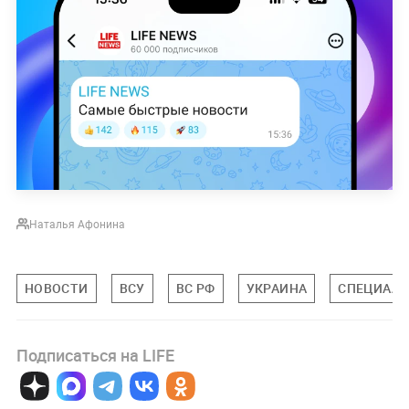
Наталья Афонина
НОВОСТИ
ВСУ
ВС РФ
УКРАИНА
СПЕЦИАЛЬ
Подписаться на LIFE