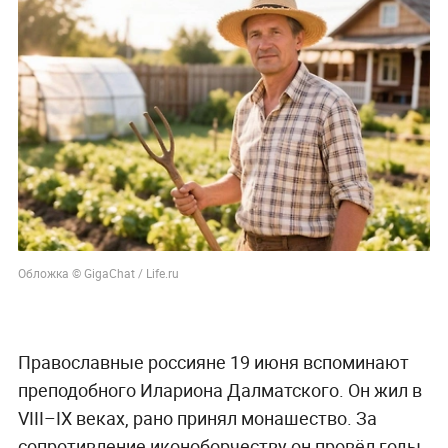
Обложка © GigaChat / Life.ru
Православные россияне 19 июня вспоминают
преподобного Илариона Далматского. Он жил в
VIII–IX веках, рано принял монашество. За
сопротивление иконоборчеству он провёл годы