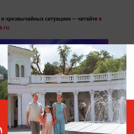
х и чрезвычайных ситуациях — читайте
в
e.ru
.