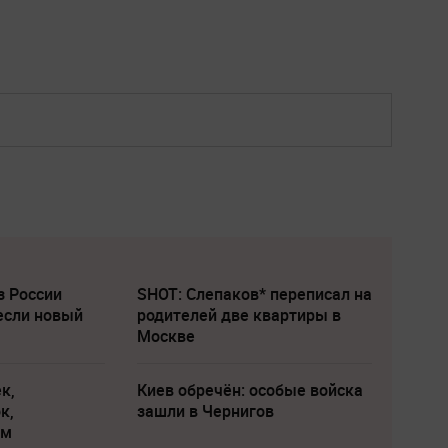
з России
SHOT: Слепаков* переписал на
если новый
родителей две квартиры в
Москве
к,
Киев обречён: особые войска
к,
зашли в Чернигов
ам