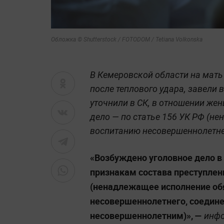
Обложка © Shutterstock / FOTODOM / Tetiana Volkonska
В Кемеровской области на мать
после теплового удара, завели в
уточнили в СК, в отношении же
дело — по статье 156 УК РФ (н
воспитанию несовершеннолетне
«Возбуждено уголовное дело 
признакам состава преступлен
(ненадлежащее исполнение об
несовершеннолетнего, соедин
несовершеннолетним)», —
инфо