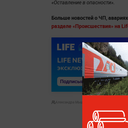
«Оставление в опасности».
Больше новостей о ЧП, авария
разделе «Происшествия» на Lif
Александра Мышляева