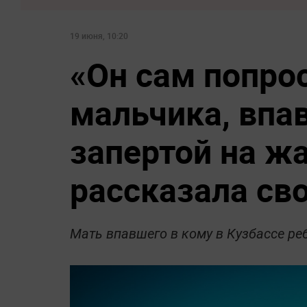
19 июня, 10:20
«Он сам попро
мальчика, впа
запертой на ж
рассказала св
Мать впавшего в кому в Кузбассе ре