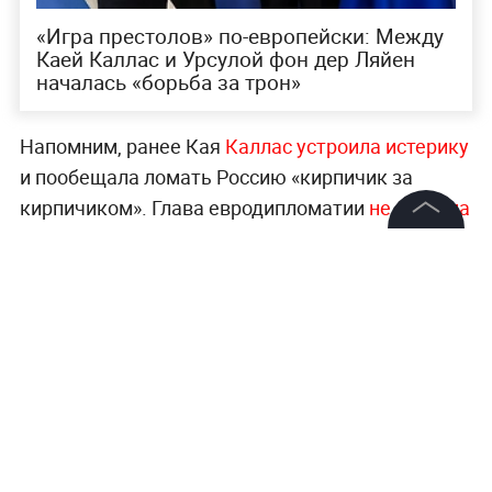
«Игра престолов» по-европейски: Между
Каей Каллас и Урсулой фон дер Ляйен
началась «борьба за трон»
Напомним, ранее Кая
Каллас устроила истерику
и пообещала ломать Россию «кирпичик за
кирпичиком». Глава евродипломатии
не сказала
ничего внятного о переговорах с РФ
. При этом
©
2026
News Media Holding.
она
подверглась критике
в Финляндии за
Все права защищены
русофобские призывы.
Всё самое важное о мире, странах и их лидерах
Информация
—
читайте в разделе «Мировая политика» на
Контакты
Life.ru
.
Редакция
Правовая информация