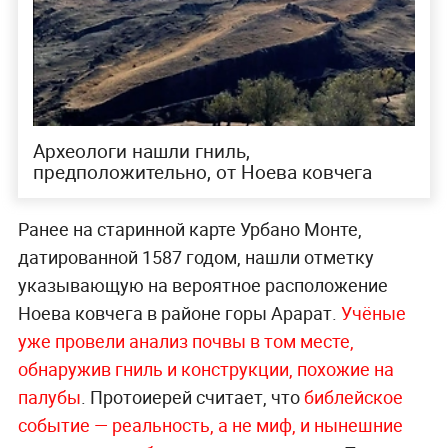
Археологи нашли гниль,
предположительно, от Ноева ковчега
Ранее на старинной карте Урбано Монте,
датированной 1587 годом, нашли отметку
указывающую на вероятное расположение
Ноева ковчега в районе горы Арарат.
Учёные
уже провели анализ почвы в том месте,
обнаружив гниль и конструкции, похожие на
палубы
. Протоиерей считает, что
библейское
событие — реальность, а не миф, и нынешние