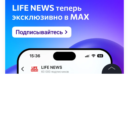
©
2026
News Media Holding.
Все права защищены
Информация
Контакты
Анастасия Никонорова
Редакция