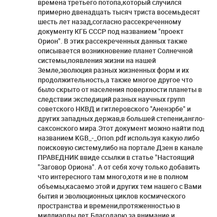
времена третьего потопа,который случился
примерно двенадцать тысяч триста восемьдесят
шесть лет назад,согласно рассекреченному
документу КГБ СССР под названием "проект
Орион". В этих рассекреченных данных также
описывается возникновение планет Солнечной
системы,появления жизни на нашей
Земле,эволюция разных жизненных форм и их
продолжительность,а также многое другое что
было скрыто от населения поверхности планеты в
следствии экспедиций разных научных групп
советского НКВД и гитлеровского "Аненэрбе" и
других западных держав,в большей степени,англо-
саксонского мира.Этот документ можно найти под
названием KGB_-_Orion.pdf используя какую либо
поисковую систему,либо на портале Дзен в канале
ПРАВЕДНИК ввиде ссылки в статье "Настоящий
"Заговор Ориона". А от себя хочу только добавить
что интересного там много,хотя и не в полном
объемы,касаемо этой и других тем нашего с Вами
бытия и эволюционных циклов космического
пространства и времени,протяженностью в
миллиарды лет.Благодарю за внимание и