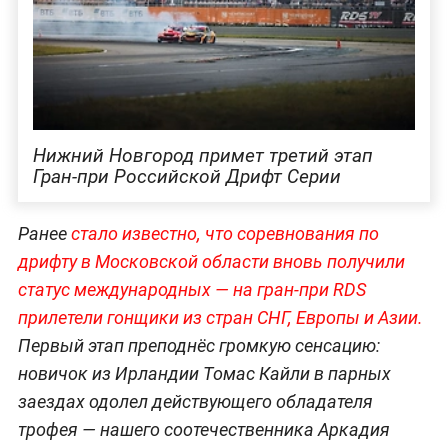
Нижний Новгород примет третий этап
Гран-при Российской Дрифт Серии
Ранее
стало известно, что соревнования по
дрифту в Московской области вновь получили
статус международных — на гран-при RDS
прилетели гонщики из стран СНГ, Европы и Азии.
Первый этап преподнёс громкую сенсацию:
новичок из Ирландии Томас Кайли в парных
заездах одолел действующего обладателя
трофея — нашего соотечественника Аркадия