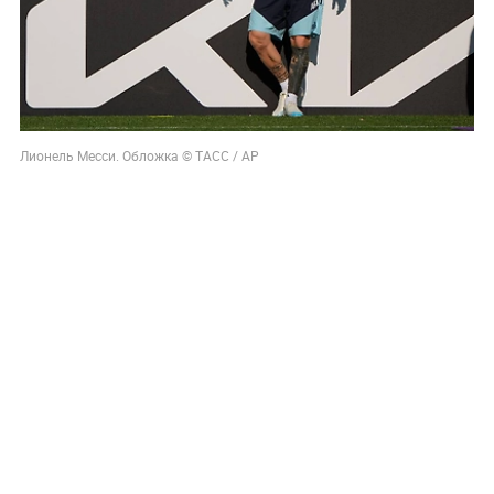
Лионель Месси. Обложка © ТАСС / АР