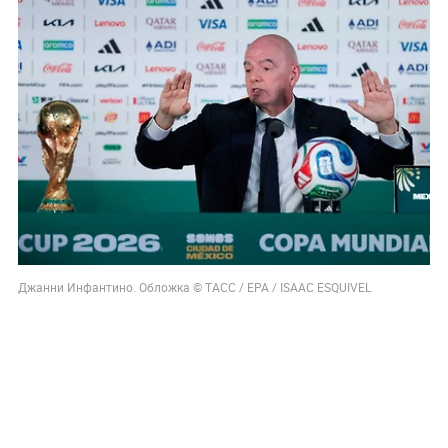
Джанни Инфантино. Обложка © ТАСС / EPA / ISAAC ESQUIVEL