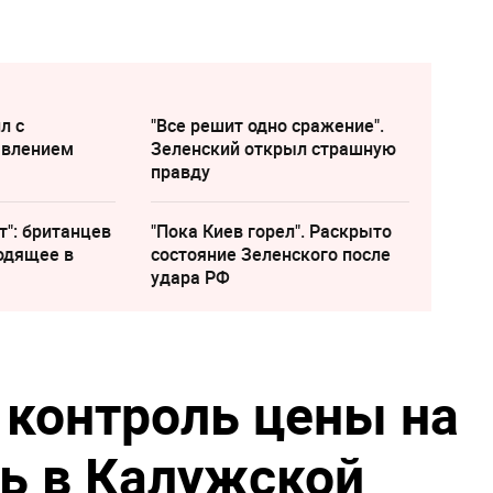
л с
"Все решит одно сражение".
явлением
Зеленский открыл страшную
правду
т": британцев
"Пока Киев горел". Раскрыто
одящее в
состояние Зеленского после
удара РФ
 контроль цены на
ль в Калужской