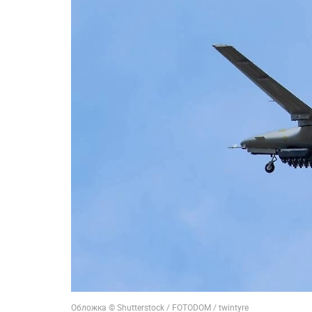
Обложка © Shutterstock / FOTODOM / twintyre