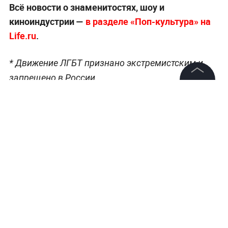
Всё новости о знаменитостях, шоу и
киноиндустрии —
в разделе «Поп-культура» на
Life.ru
.
* Движение ЛГБТ признано экстремистским и
запрещено в России.
©
2026
News Media Holding.
Все права защищены
Информация
Контакты
Редакция
Правовая информация
Политика обработки персональных данных
Партнерам