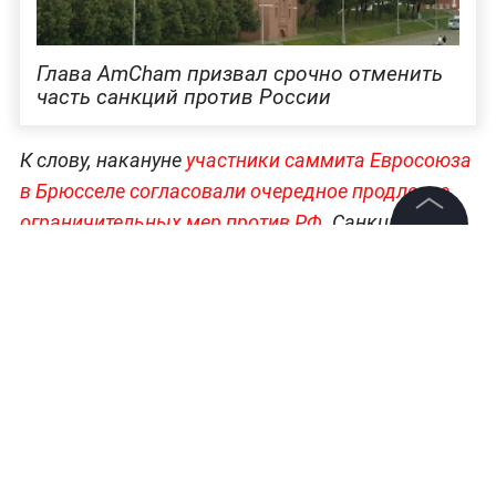
Глава AmCham призвал срочно отменить
часть санкций против России
К слову, накануне
участники саммита Евросоюза
в Брюсселе согласовали очередное продление
ограничительных мер против РФ
. Санкции,
введённые из-за украинского конфликта,
©
2026
News Media Holding.
Все права защищены
сохранятся ещё на 12 месяцев.
Всё самое важное о деньгах, курсах валют и
Информация
мировой экономике —
в разделе «Экономика»
Контакты
на Life.ru
.
Редакция
Правовая информация