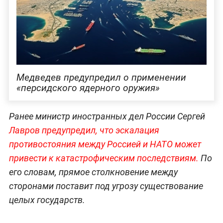
Медведев предупредил о применении
«персидского ядерного оружия»
Ранее министр иностранных дел России Сергей
Лавров предупредил, что эскалация
противостояния между Россией и НАТО может
привести к катастрофическим последствиям.
По
его словам, прямое столкновение между
сторонами поставит под угрозу существование
целых государств.