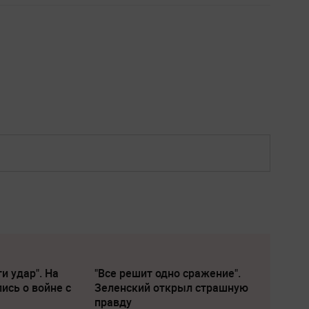
и удар". На
"Все решит одно сражение".
ись о войне с
Зеленский открыл страшную
правду