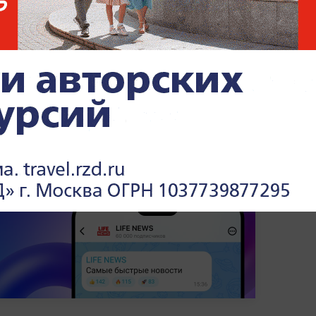
ысшего ордена Белого орла
и потребовал
иев отказался.
 заявления мировых лидеров и
—
в разделе «Мировая политика» на Life.ru
.
тскими организациями и запрещены на