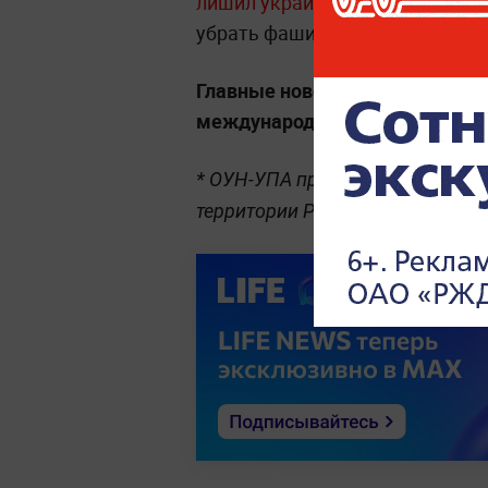
лишил украинского политика в
убрать фашистское название. К
Главные новости геополитики,
международная дипломатия 
* ОУН-УПА признаны экстремис
территории России.