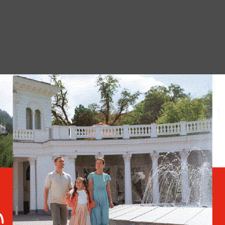
 присвоил одному из подразделений ВСУ
ьский президент Кароль Навроцкий тут же