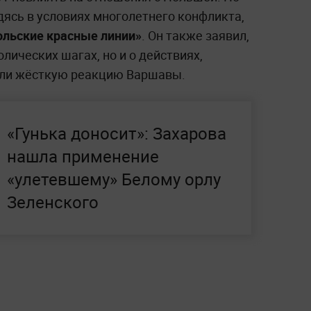
дясь в условиях многолетнего конфликта,
польские красные линии»
. Он также заявил,
олических шагах, но и о действиях,
али жёсткую реакцию Варшавы.
«Гунька доносит»: Захарова
нашла применение
«улетевшему» Белому орлу
Зеленского