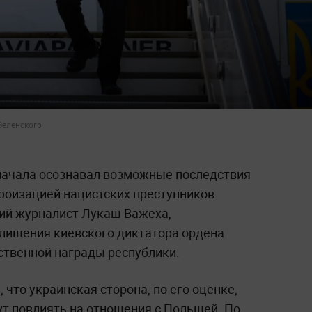
Зеленского
начала осознавал возможные последствия
роизацией нацистских преступников.
ий журналист Лукаш Важеха,
лишения киевского диктатора ордена
ственной награды республики.
л
, что украинская сторона, по его оценке,
ут повлиять на отношения с Польшей. По