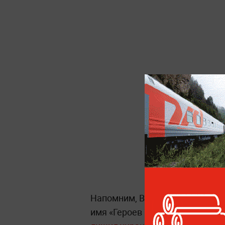
Напомним, Владимир Зеленский
имя «Героев УПА*». В ответ
пол