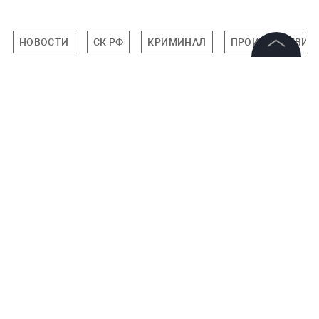
НОВОСТИ
СК РФ
КРИМИНАЛ
ПРОИСШЕСТВИЯ
©
2026
News Media Holding.
Все права защищены
Подписаться на LIFE
Информация
0
Комментарий
Контакты
Редакция
Правовая информация
Политика обработки персональных данных
Авторизоваться
Партнерам
RSS
НОВОСТИ ПАРТНЕРОВ