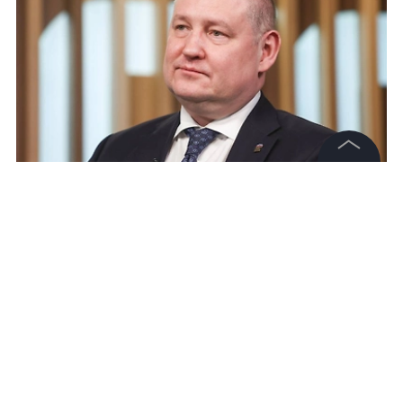
©
2026
News Media Holding.
Все права защищены
Михаил Развожаев. Обложка © ТАСС / Алёна Бжахова
Информация
Контакты
Редакция
Правовая информация
Политика обработки персональных данных