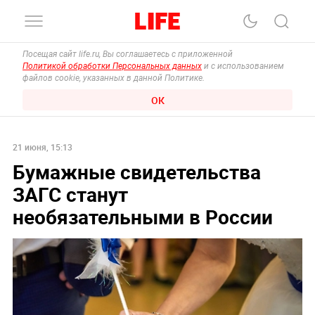
Посещая сайт life.ru, Вы соглашаетесь с приложенной
Политикой обработки Персональных данных
и с использованием
файлов cookie, указанных в данной Политике.
ОК
21 июня, 15:13
Бумажные свидетельства
ЗАГС станут
необязательными в России