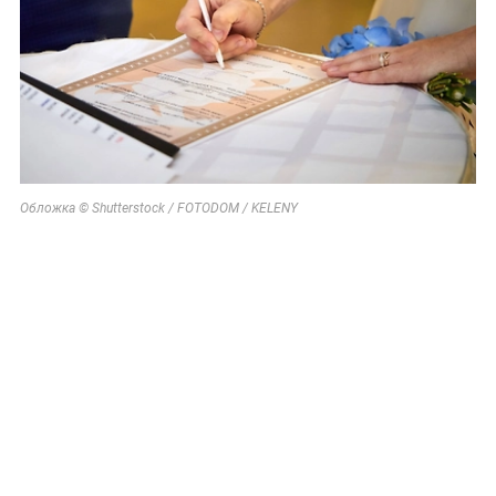
Обложка © Shutterstock / FOTODOM / KELENY