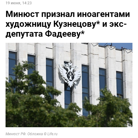
19 июня, 14:23
Минюст признал иноагентами
художницу Кузнецову* и экс-
депутата Фадееву*
Минюст РФ. Обложка © Life.ru