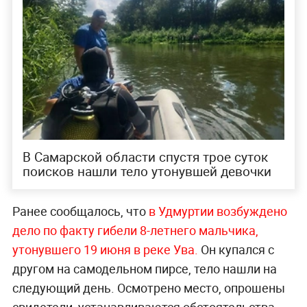
В Самарской области спустя трое суток
поисков нашли тело утонувшей девочки
Ранее сообщалось, что
в Удмуртии возбуждено
дело по факту гибели 8-летнего мальчика,
утонувшего 19 июня в реке Ува.
Он купался с
другом на самодельном пирсе, тело нашли на
следующий день. Осмотрено место, опрошены