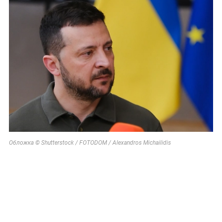
Обложка © Shutterstock / FOTODOM / Alexandros Michailidis