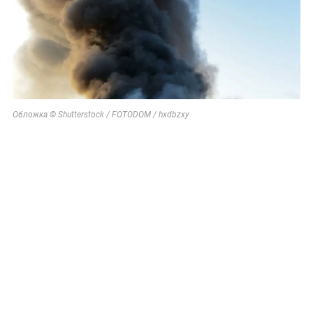
Обложка © Shutterstock / FOTODOM / hxdbzxy