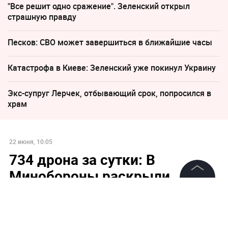
"Все решит одно сражение". Зеленский открыл
страшную правду
Песков: СВО может завершиться в ближайшие часы
Катастрофа в Киеве: Зеленский уже покинул Украину
Экс-супруг Лерчек, отбывающий срок, попросился в
храм
22 июня, 10:05
734 дрона за сутки: В
Минобороны раскрыли
свежие данные о работе ПВО
©
2026
News Media Holding.
Все права защищены
За сутки ПВО России сбила 734 украинских
беспилотника