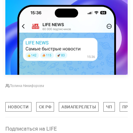
Полина Никифорова
НОВОСТИ
СК РФ
АВИАПЕРЕЛЕТЫ
ЧП
ПРО
Подписаться на LIFE