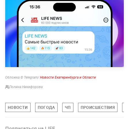
Обложка © Telegram/
Новости Екатеринбурга и Области
Полина Никифорова
НОВОСТИ
ПОГОДА
ЧП
ПРОИСШЕСТВИЯ
С
Подписаться на LIFE