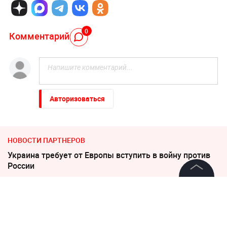
0
Комментарий
Авторизоваться
НОВОСТИ ПАРТНЕРОВ
Украина требует от Европы вступить в войну против
России
Что стало с первой в истории ЕГЭ 500-балльницей
©
2026
News Media Holding.
Все права защищены
Погиб Александр Ермаков