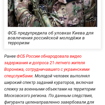
ФСБ предупредила об уловках Киева для
вовлечения российской молодёжи в
терроризм
Ранее
ФСБ России обнародовала видео
задержания и допроса 21-летнего жителя
Воронежа, сотрудничавшего с украинскими
спецслужбами
. Молодой человек выполнял
широкий спектр заданий кураторов, включая
слежку за военными объектами на территории
Московского региона. По данным следствия,
фигуранта целенаправленно завербовали для