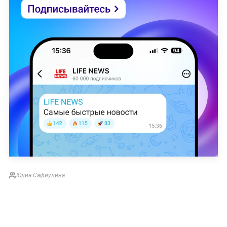
Юлия Сафиулина